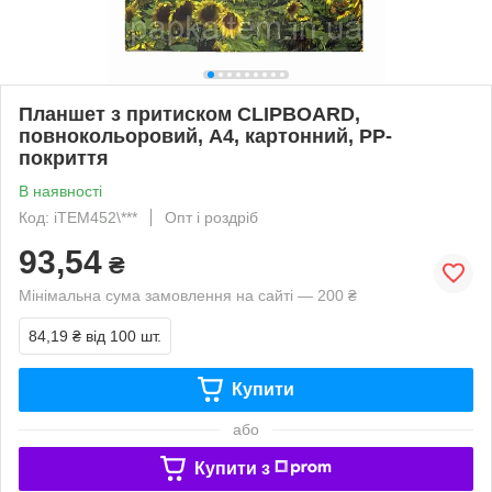
Планшет з притиском CLIPBOARD,
повнокольоровий, А4, картонний, PP-
покриття
В наявності
Код: iTEM452\***
Опт і роздріб
93,54
₴
Мінімальна сума замовлення на сайті — 200 ₴
84,19 ₴
від 100 шт.
Купити
або
Купити з