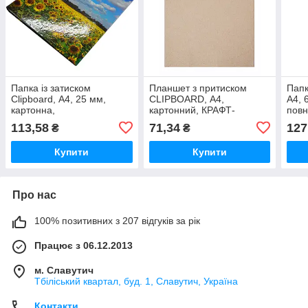
Папка із затиском
Планшет з притиском
Папк
Clipboard, А4, 25 мм,
CLIPBOARD, А4,
А4, 
картонна,
картонний, КРАФТ-
повн
повнокольорова, PP-
покриття
PP-п
113,58
71,34
127
₴
₴
покриття
Купити
Купити
Про нас
100% позитивних з 207 відгуків за рік
Працює з 06.12.2013
м. Славутич
Тбіліський квартал, буд. 1, Славутич, Україна
Контакти