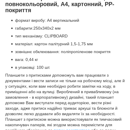
повнокольоровий, А4, картонний, PP-
покриття
формат виробу: А4 вертикальний
габарити:250х340х2 мм
тип механізму: CLIPBOARD
матеріал: картон палітурний 1,5-1,75 мм
зовнішнє обклеювання: поліпропіленове покриття
вага: 0,44 кг
в упаковці: 100 шт.
Планшети з притисками допоможуть вам працювати з
документами і вести записи не тільки на робочому місці, але й
у ситуаціях, коли вам необхідно робити замітки на ходу, в
приміщенні або на вулиці. Вироблений в привабливому (на
замовлення - в корпоративному) дизайні, такий планшет
допоможе Вам виступати перед аудиторією, вести різні
заходи, адже притиск надійно тримає аркуші та блокноти й
дозволяє легко додавати або видаляти їх за необхідності.
Планшет з притиском можна використовувати як тимчасовий
накопичувач паперів, які згодом можна перемістити для