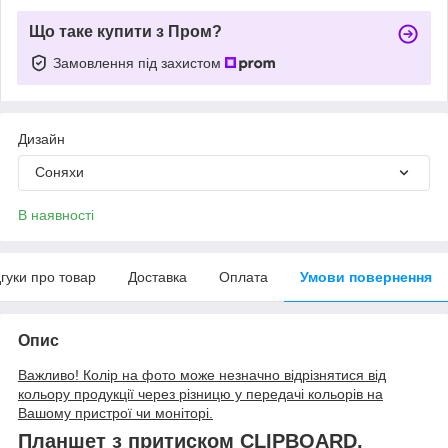
Що таке купити з Пром?
Замовлення під захистом
Дизайн
Соняхи
В наявності
дгуки про товар
Доставка
Оплата
Умови повернення
Опис
Важливо! Колір на фото може незначно відрізнятися від
кольору продукції через різницю у передачі кольорів на
Вашому пристрої чи моніторі.
Планшет з притиском CLIPBOARD,