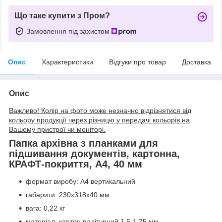
Що таке купити з Пром?
Замовлення під захистом
Опис
Характеристики
Відгуки про товар
Доставка
Опис
Важливо! Колір на фото може незначно відрізнятися від
кольору продукції через різницю у передачі кольорів на
Вашому пристрої чи моніторі.
Папка архівна з планками для
підшивання документів, картонна,
КРАФТ-покриття, А4, 40 мм
формат виробу: А4 вертикальний
габарити: 230х318х40 мм
вага: 0,22 кг
матеріал: картон палітурний 1,5-1,75 мм