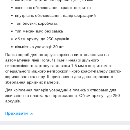
зовнішнє обклеювання: крафт-покриття
внутрішнє обклеювання: папір форзацний
тип біговки: коробчата
тип механізму: без замка
об'єм архіву: до 250 аркушів
кількість в упаковці: 30 шт.
Папка-короб для нотаріусів архівна виготовляється на
автоматичній лінії Horauf (Німеччина) зі щільного
високоякісного картону завтовшки 1,5 мм з покриттям зі
спеціального міцного негігроскопічного крафт-паперу світло-
коричневого кольору. Її призначено для довгострокового
зберігання архівних паперів.
Для кріплення паперів усередині є планка з отворами для
зшивання та планка для притискання. Об'єм архіву - до 250
аркушів.
Приховати