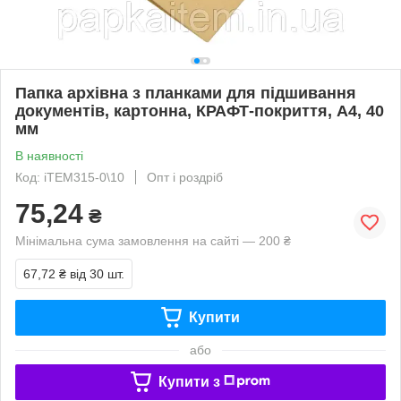
Папка архівна з планками для підшивання
документів, картонна, КРАФТ-покриття, А4, 40
мм
В наявності
Код: iTEM315-0\10
Опт і роздріб
75,24
₴
Мінімальна сума замовлення на сайті — 200 ₴
67,72 ₴
від 30 шт.
Купити
або
Купити з