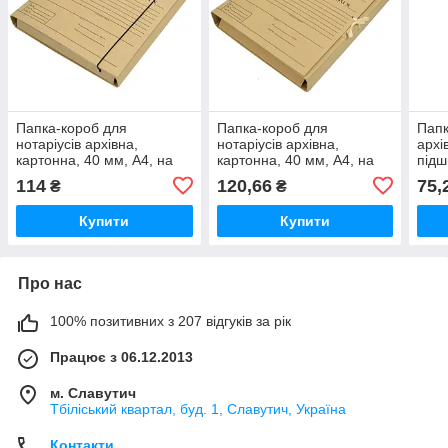
Папка-короб для
Папка-короб для
Папк
нотаріусів архівна,
нотаріусів архівна,
архі
картонна, 40 мм, А4, на
картонна, 40 мм, А4, на
підш
резинці, КРАФТ-покриття,
зав'язках, КРАФТ-
карт
114
120,66
75,
₴
₴
з титулкою
покриття, з титулкою
покр
титу
Купити
Купити
Про нас
100% позитивних з 207 відгуків за рік
Працює з 06.12.2013
м. Славутич
Тбіліський квартал, буд. 1, Славутич, Україна
Контакти