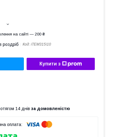
лення на сайті — 200 ₴
в роздріб
Код:
iTEM315\10
Купити з
ротягом 14 днів
за домовленістю