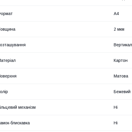
Формат
A4
Товщина
2 мкм
озташування
Вертикал
атеріал
Картон
оверхня
Матова
олір
Бежевий
ільцевий механізм
Ні
амок-блискавка
Ні