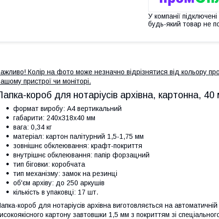
У компанії підключені
будь-який товар не п
ажливо! Колір на фото може незначно відрізнятися від кольору про
ашому пристрої чи моніторі.
Папка-короб для нотаріусів архівна, картонна, 40
формат виробу: А4 вертикальний
габарити: 240х318х40 мм
вага: 0,34 кг
матеріал: картон палітурний 1,5-1,75 мм
зовнішнє обклеювання: крафт-покриття
внутрішнє обклеювання: папір форзацний
тип біговки: коробчата
тип механізму: замок на резинці
об'єм архіву: до 250 аркушів
кількість в упаковці: 17 шт.
апка-короб для нотаріусів архівна виготовляється на автоматичній л
исокоякісного картону завтовшки 1,5 мм з покриттям зі спеціального