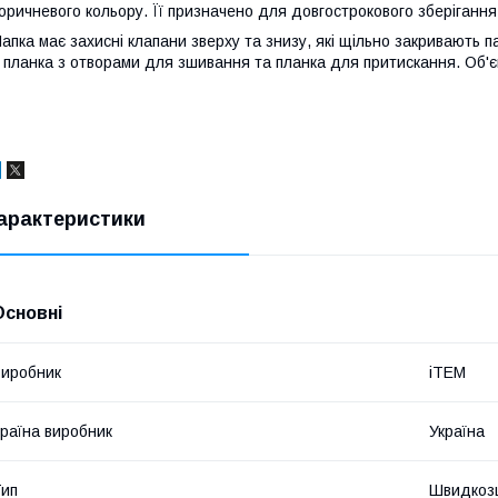
оричневого кольору. Її призначено для довгострокового зберігання
апка має захисні клапани зверху та знизу, які щільно закривають п
 планка з отворами для зшивання та планка для притискання. Об'єм
арактеристики
Основні
иробник
iTEM
раїна виробник
Україна
ип
Швидкоз