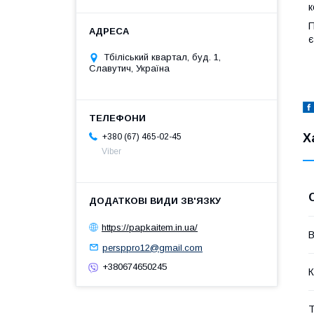
к
П
є
Тбіліський квартал, буд. 1,
Славутич, Україна
Х
+380 (67) 465-02-45
Viber
https://papkaitem.in.ua/
В
persppro12@gmail.com
+380674650245
К
Т