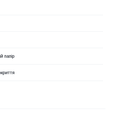
й папір
окриття