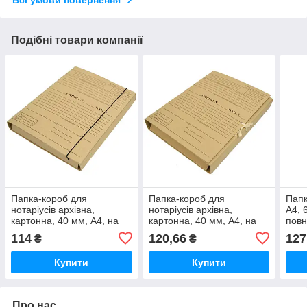
Всі умови повернення
Подібні товари компанії
Папка-короб для
Папка-короб для
Папк
нотаріусів архівна,
нотаріусів архівна,
А4, 
картонна, 40 мм, А4, на
картонна, 40 мм, А4, на
повн
резинці, КРАФТ-покриття,
зав'язках, КРАФТ-
PP-п
114
120,66
127
₴
₴
з титулкою
покриття, з титулкою
Купити
Купити
Про нас