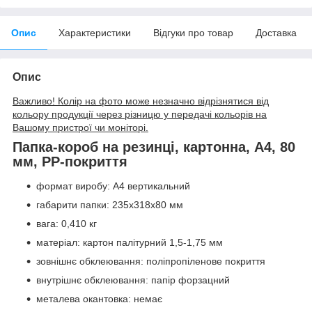
Опис
Характеристики
Відгуки про товар
Доставка
Опис
Важливо! Колір на фото може незначно відрізнятися від
кольору продукції через різницю у передачі кольорів на
Вашому пристрої чи моніторі.
Папка-короб на резинці, картонна, А4, 80
мм, PP-покриття
формат виробу: А4 вертикальний
габарити папки: 235х318х80 мм
вага: 0,410 кг
матеріал: картон палітурний 1,5-1,75 мм
зовнішнє обклеювання: поліпропіленове покриття
внутрішнє обклеювання: папір форзацний
металева окантовка: немає