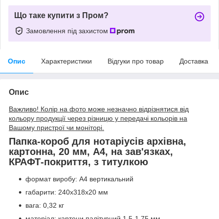
Що таке купити з Пром?
Замовлення під захистом
Опис
Характеристики
Відгуки про товар
Доставка
Опис
Важливо! Колір на фото може незначно відрізнятися від
кольору продукції через різницю у передачі кольорів на
Вашому пристрої чи моніторі.
Папка-короб для нотаріусів архівна,
картонна, 20 мм, А4, на зав'язках,
КРАФТ-покриття, з титулкою
формат виробу: А4 вертикальний
габарити: 240х318х20 мм
вага: 0,32 кг
матеріал: картони палітурний 1,5-1,75 мм