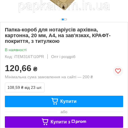
Папка-короб для нотаріусів архівна,
картонна, 20 мм, А4, на зав'язках, КРАФТ-
покриття, з титулкою
В наявності
Код: iTEM316T\10PR
Опт і роздріб
120,66
₴
Мінімальна сума замовлення на сайті — 200 ₴
108,59 ₴
від 23 шт.
Купити
або
Купити з