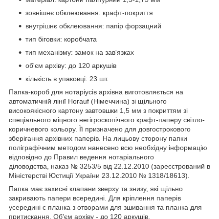
зовнішнє обклеювання: крафт-покриття
внутрішнє обклеювання: папір форзацний
тип біговки: коробчата
тип механізму: замок на зав'язках
об'єм архіву: до 120 аркушів
кількість в упаковці: 23 шт.
Папка-короб для нотаріусів архівна виготовляється на
автоматичній лінії Horauf (Німеччина) зі щільного
високоякісного картону завтовшки 1,5 мм з покриттям зі
спеціального міцного негігроскопічного крафт-паперу світло-
коричневого кольору. Її призначено для довгострокового
зберігання архівних паперів. На лицьову сторону папки
поліграфічним методом нанесено всю необхідну інформацію
відповідно до Правил ведення нотаріального
діловодства, наказ № 3253/5 від 22.12.2010 (зареєстрований в
Міністерстві Юстиції України 23.12.2010 № 1318/18613).
Папка має захисні клапани зверху та знизу, які щільно
закривають папери всередині. Для кріплення паперів
усередині є планка з отворами для зшивання та планка для
притискання. Об'єм архіву - до 120 аркушів.