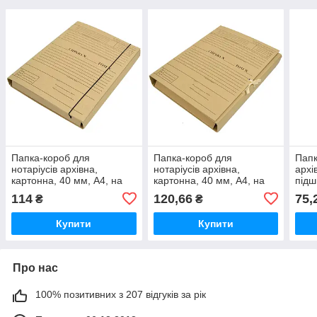
Папка-короб для
Папка-короб для
Папк
нотаріусів архівна,
нотаріусів архівна,
архі
картонна, 40 мм, А4, на
картонна, 40 мм, А4, на
підш
резинці, КРАФТ-покриття,
зав'язках, КРАФТ-
карт
114
120,66
75,
₴
₴
з титулкою
покриття, з титулкою
покр
титу
Купити
Купити
Про нас
100% позитивних з 207 відгуків за рік