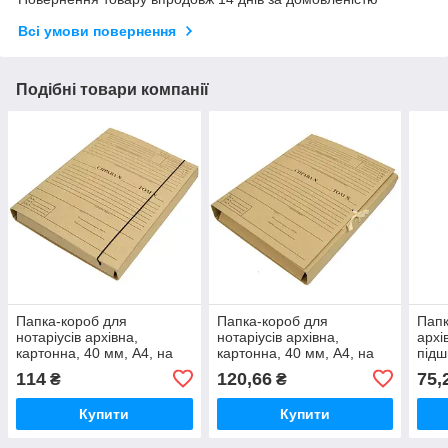
Всі умови повернення
Подібні товари компанії
Папка-короб для
Папка-короб для
Папк
нотаріусів архівна,
нотаріусів архівна,
архі
картонна, 40 мм, А4, на
картонна, 40 мм, А4, на
підш
резинці, КРАФТ-покриття,
зав'язках, КРАФТ-
карт
114
120,66
75,
₴
₴
з титулкою
покриття, з титулкою
покр
титу
Купити
Купити