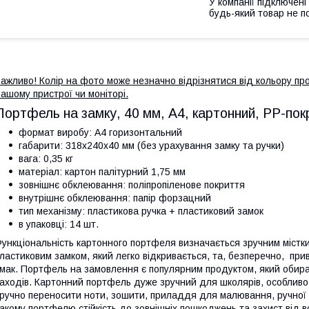
У компанії підключені
будь-який товар не п
ажливо! Колір на фото може незначно відрізнятися від кольору про
ашому пристрої чи моніторі.
Портфель на замку, 40 мм, А4, картонний, PP-пок
формат виробу: А4 горизонтальний
габарити: 318х240х40 мм (без урахування замку та ручки)
вага: 0,35 кг
матеріал: картон палітурний 1,75 мм
зовнішнє обклеювання: поліпропіленове покриття
внутрішнє обклеювання: папір форзацний
тип механізму: пластикова ручка + пластиковий замок
в упаковці: 14 шт.
ункціональність картонного портфеля визначається зручним міст
ластиковим замком, який легко відкривається, та, безперечно, п
мак. Портфель на замовлення є популярним продуктом, який обира
аходів. Картонний портфель дуже зручний для школярів, особливо 
ручно переносити ноти, зошити, приладдя для малювання, ручної 
акому портфелю стійкість до зовнішніх пошкоджень та захист від в