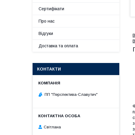
Сертифікати
Про нас
Відгуки
В
В
Доставка та оплата
КОНТАКТИ
ПП "Перспектива-Славутич"
Ф
п
с
з
Світлана
з
т