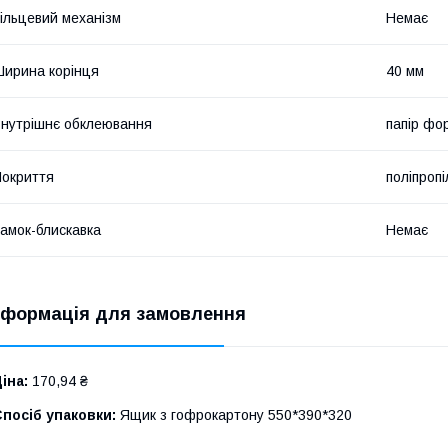
ільцевий механізм
Немає
ирина корінця
40 мм
нутрішнє обклеювання
папір фо
окриття
поліпроп
амок-блискавка
Немає
нформація для замовлення
іна:
170,94 ₴
посіб упаковки:
Ящик з гофрокартону 550*390*320