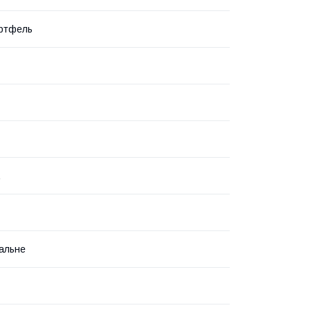
ортфель
альне