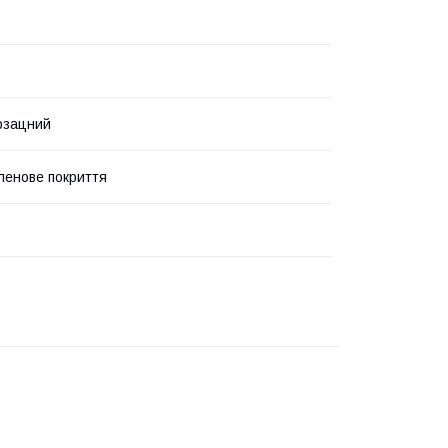
рзацний
іленове покриття