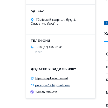
Тбіліський квартал, буд. 1,
Славутич, Україна
Х
+380 (67) 465-02-45
Viber
В
https://papkaitem.in.ua/
К
persppro12@gmail.com
+380674650245
М
К