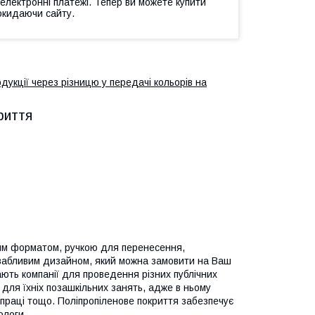
 електронні платежі. Тепер ви можете купити
окидаючи сайту.
дукції через різницю у передачі кольорів на
риття
ким форматом, ручкою для перенесення,
ривабливим дизайном, який можна замовити на Ваш
ють компанії для проведення різних публічних
для їхніх позашкільних занять, адже в ньому
праці тощо. Поліпропіленове покриття забезпечує
ологи.