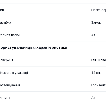
ип
Папка-п
астібка
Замок
ормат папки
А4
Користувальницькі характеристики
оверхня
Глянцева
ількість в упаковці
14 шт.
озташування
Горизонт
Формат
A4