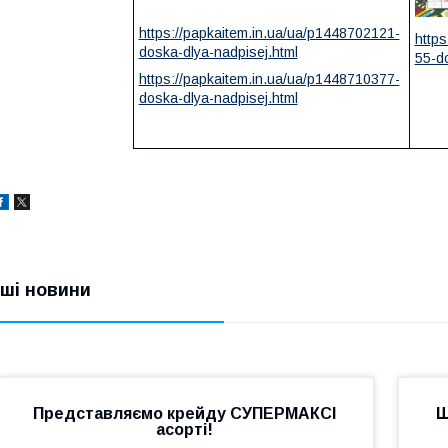
https://papkaitem.in.ua/ua/p1448702121-
https
doska-dlya-nadpisej.html
55-d
https://papkaitem.in.ua/ua/p1448710377-
doska-dlya-nadpisej.html
нші новини
Представляємо крейду СУПЕРМАКСІ
Ш
асорті!