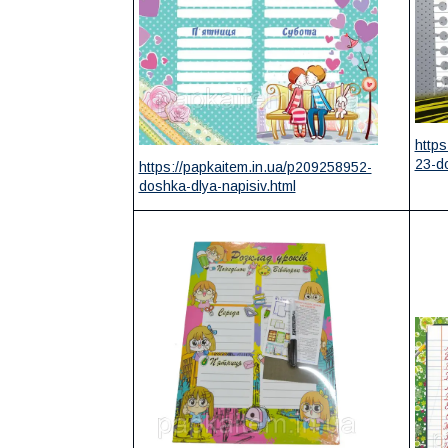
https
23-do
https://papkaitem.in.ua/p209258952-
doshka-dlya-napisiv.html