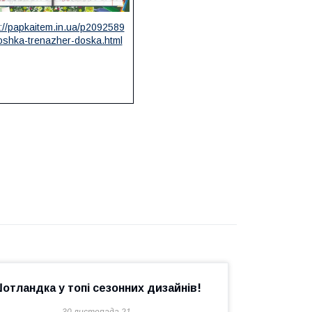
://papkaitem.in.ua/p2092589
oshka-trenazher-doska.html
отландка у топі сезонних дизайнів!
30 листопада 21