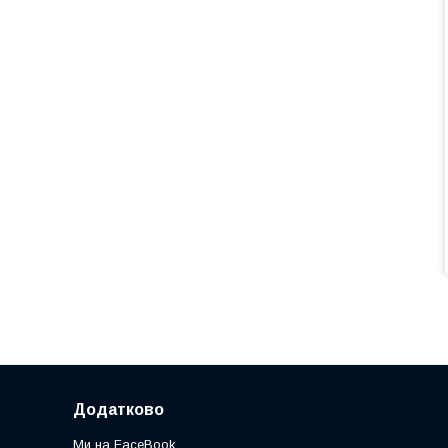
Додатково
Ми на FaceBook