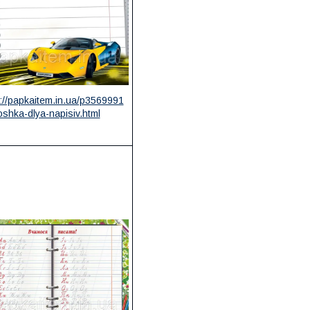
://papkaitem.in.ua/p3569991
shka-dlya-napisiv.html